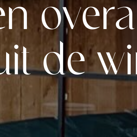
 en overa
uit de w