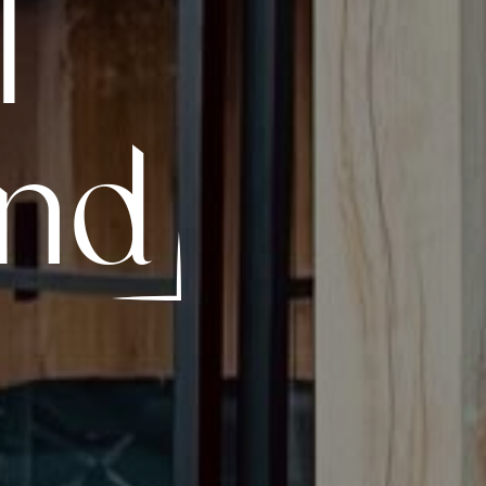
l
ind